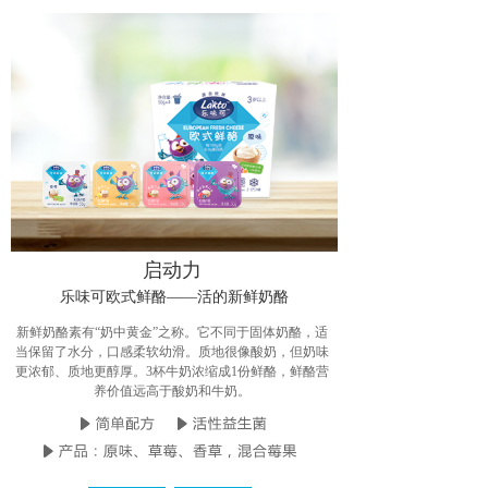
启动力
乐味可欧式鲜酪——活的新鲜奶酪
新鲜奶酪素有“奶中黄金”之称。它不同于固体奶酪，适
当保留了水分，口感柔软幼滑。质地很像酸奶，但奶味
更浓郁、质地更醇厚。3杯牛奶浓缩成1份鲜酪，鲜酪营
养价值远高于酸奶和牛奶。