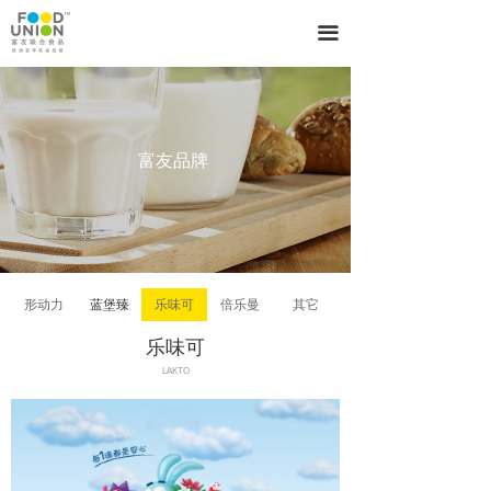
끀
富友品牌
形动力
蓝堡臻
乐味可
倍乐曼
其它
乐味可
LAKTO