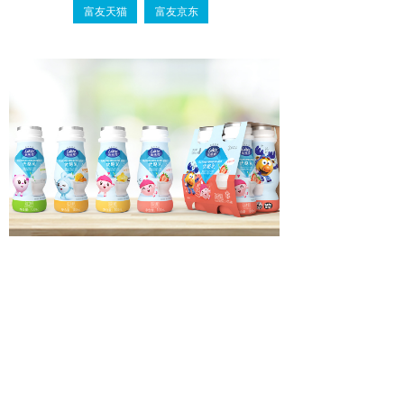
富友天猫
富友京东
护卫力
乐味可优酪乳——小小优酪乳，宝宝常满足
优酪乳采用优选奶源，含钙等营养成分，更添加LGG®️
益生菌