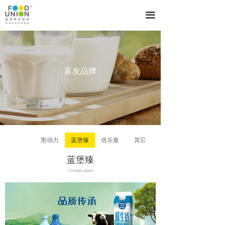
끀
富友品牌
形动力
蓝堡臻
倍乐曼
其它
蓝堡臻
Limbažu piens