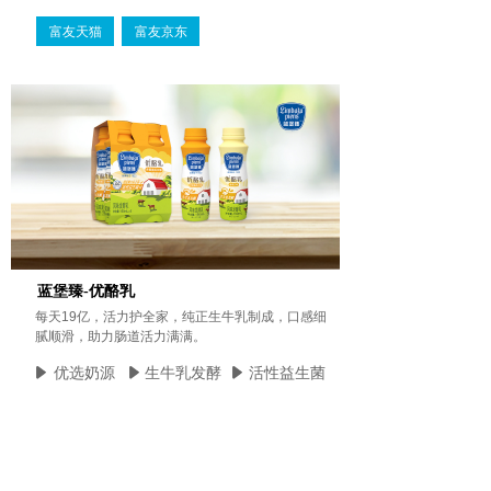
富友天猫
富友京东
蓝堡臻-优酪乳
每天19亿，活力护全家，纯正生牛乳制成，口感细
腻顺滑，助力肠道活力满满。
优选奶源
生牛乳发酵
活性益生菌
富友天猫
富友京东