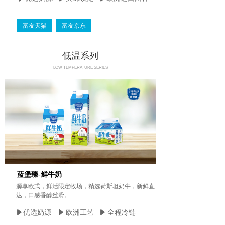
富友天猫
富友京东
低温系列
LOW TEMPERATURE SERIES
蓝堡臻-鲜牛奶
源享欧式，鲜活限定牧场，精选荷斯坦奶牛，新鲜直
达，口感香醇丝滑。
优选奶源
欧洲工艺
全程冷链