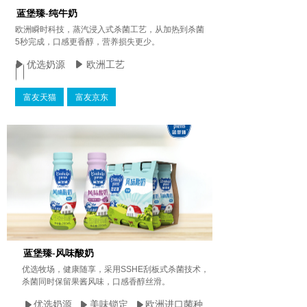
蓝堡臻-纯牛奶
欧洲瞬时科技，蒸汽浸入式杀菌工艺，从加热到杀菌
5秒完成，口感更香醇，营养损失更少。
优选奶源
欧洲工艺
富友天猫
富友京东
蓝堡臻-风味酸奶
优选牧场，健康随享，采用SSHE刮板式杀菌技术，
杀菌同时保留果酱风味，口感香醇丝滑。
优选奶源
美味锁定
欧洲进口菌种